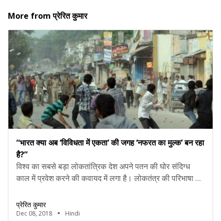
More from
प्रेरित कुमार
“भारत क्या अब ‘विविधता में एकता’ की जगह ‘नफरत का मुल्क’ बन रहा
है?”
विश्व का सबसे बड़ा लोकतांत्रिक देश अपने पतन की घोर संदिग्ध
काल में प्रवेश करने की कवायद में लगा है। लोकतंत्र की परिभाषा को
भीड़तंत्र ने ऐसा निगला कि तमाम संवैधानिक संस्थाएं उसके सामने
अचेत अवस्था में पड़ी बिलख रही हैं।सत्ताधीशों की शांति-सौहार्द की
प्रेरित कुमार
गुज़ारिश भीड़तंत्र के सामने पहुंचने से पहले ही दम तोड़ रही […]
Dec 08, 2018
Hindi