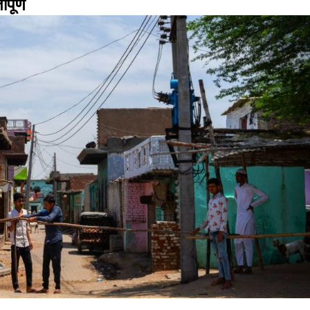
ीपूर्ण