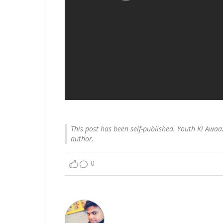
This post has been self-published. Youth Ki Awaaz
author.
0