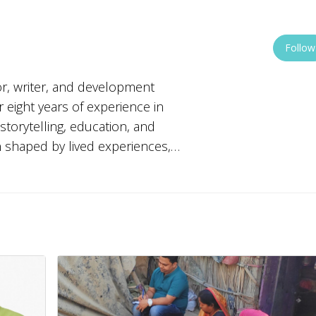
Follow
or, writer, and development
 eight years of experience in
storytelling, education, and
 shaped by lived experiences,
le belief in social justice and
m Jamia Millia Islamia and
d Mass Communication from Amity
 Childhood Education, Translation,
y deep commitment to learning