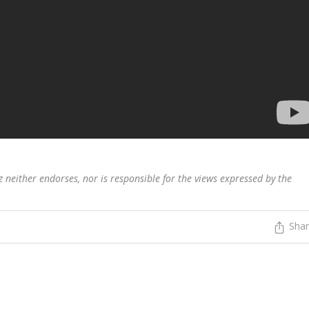
 neither endorses, nor is responsible for the views expressed by the
Sha