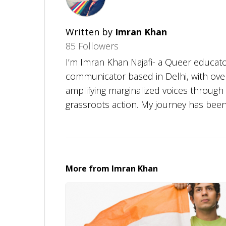
Written by
Imran Khan
85 Followers
I’m Imran Khan Najafi- a Queer educat
communicator based in Delhi, with over
amplifying marginalized voices through 
grassroots action. My journey has been
community engagement, and an unshakab
equity. My academic foundation lies in Hindi literature, Sociology, and
Journalism- with a Master's in Hindi fro
another in progress in Journalism an
More from
Imran Khan
International. I hold diplomas in Early
and Education (B.Ed), which reflect m
and teaching across diverse contexts.