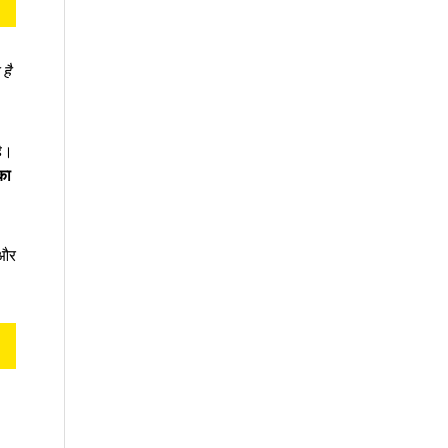
है
है।
का
 और