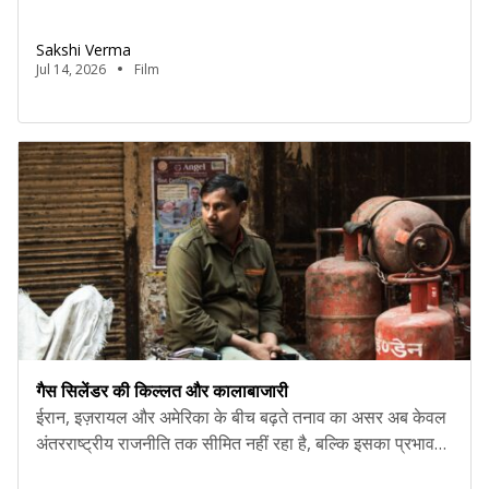
करते हुए नजर आए हैं,बता दे 1997 में दोनों बॉर्डर में एक साथ दिखाई
दिए थे और फिल्म काफी सुपरहीट हुई थी .इस फिल्म को लेकर फैंस को
Sakshi Verma
भी काफी उम्मीदें थी […]
Jul 14, 2026
Film
गैस सिलेंडर की किल्लत और कालाबाजारी
ईरान, इज़रायल और अमेरिका के बीच बढ़ते तनाव का असर अब केवल
अंतरराष्ट्रीय राजनीति तक सीमित नहीं रहा है, बल्कि इसका प्रभाव
आम लोगों की रोजमर्रा की ज़िंदगी पर भी पड़ने लगा है। इस संघर्ष के