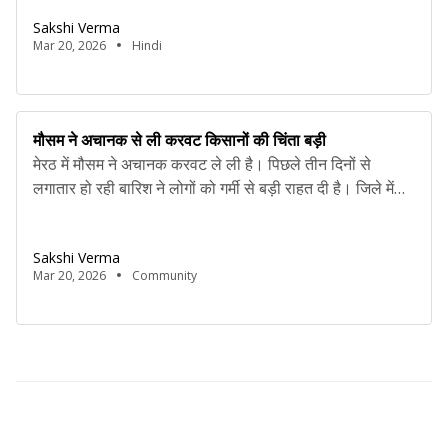
कारण कॉमर्शियल गैस की आपूर्ति प्रभावित हुई है, जिसका असर भारत
Sakshi Verma
के कई शहरों में देखने को मिल रहा […]
Mar 20, 2026
Hindi
मौसम ने अचानक से ली करवट किसानों की चिंता बड़ी
मेरठ में मौसम ने अचानक करवट ले ली है। पिछले तीन दिनों से
लगातार हो रही बारिश ने लोगों को गर्मी से बड़ी राहत दी है। जिले में
तेज़ हवाएं चल रही हैं और बिजली भी चमक रही है, जिससे तापमान में
गिरावट दर्ज की गई है। यह गर्मी के मौसम की पहली बारिश है, […]
Sakshi Verma
Mar 20, 2026
Community