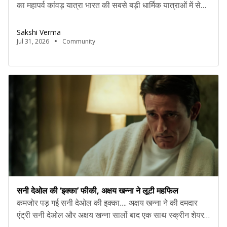
का महापर्व कांवड़ यात्रा भारत की सबसे बड़ी धार्मिक यात्राओं में से
एक मानी जाती है। हर वर्ष वन के पवित्र महीने में लाखों शिवभक्त
गंगाजल लेकर भगवान शिव के मंदिरों और ज्योतिर्लिंगों में जलाभिषेक
Sakshi Verma
करने के लिए लंबी पदयात्रा करते हैं। यह यात्रा […]
Jul 31, 2026
Community
सनी देओल की ‘इक्का’ फीकी, अक्षय खन्ना ने लूटी महफिल
कमजोर पड़ गई सनी देओल की इक्का…. अक्षय खन्ना ने की दमदार
एंट्री सनी देओल और अक्षय खन्ना सालों बाद एक साथ स्क्रीन शेयर